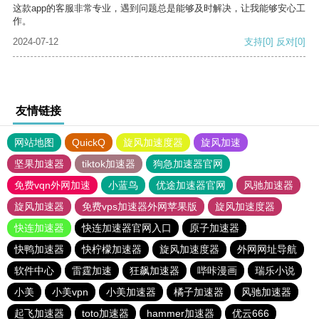
这款app的客服非常专业，遇到问题总是能够及时解决，让我能够安心工
作。
2024-07-12
支持
[0]
反对
[0]
友情链接
网站地图
QuickQ
旋风加速度器
旋风加速
坚果加速器
tiktok加速器
狗急加速器官网
免费vqn外网加速
小蓝鸟
优途加速器官网
风驰加速器
旋风加速器
免费vps加速器外网苹果版
旋风加速度器
快连加速器
快连加速器官网入口
原子加速器
快鸭加速器
快柠檬加速器
旋风加速度器
外网网址导航
软件中心
雷霆加速
狂飙加速器
哔咔漫画
瑞乐小说
小美
小美vpn
小美加速器
橘子加速器
风驰加速器
起飞加速器
toto加速器
hammer加速器
优云666