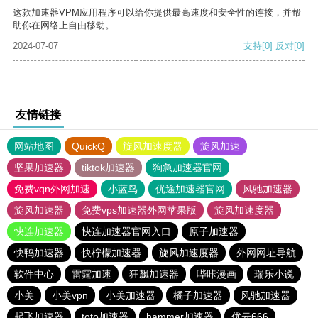
这款加速器VPM应用程序可以给你提供最高速度和安全性的连接，并帮
助你在网络上自由移动。
2024-07-07
支持
[0]
反对
[0]
友情链接
网站地图
QuickQ
旋风加速度器
旋风加速
坚果加速器
tiktok加速器
狗急加速器官网
免费vqn外网加速
小蓝鸟
优途加速器官网
风驰加速器
旋风加速器
免费vps加速器外网苹果版
旋风加速度器
快连加速器
快连加速器官网入口
原子加速器
快鸭加速器
快柠檬加速器
旋风加速度器
外网网址导航
软件中心
雷霆加速
狂飙加速器
哔咔漫画
瑞乐小说
小美
小美vpn
小美加速器
橘子加速器
风驰加速器
起飞加速器
toto加速器
hammer加速器
优云666