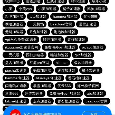
软件中心
雷霆加速
狂飙加速器
哔咔漫画
瑞乐小说
小美
小美vpn
小美加速器
橘子加速器
风驰加速器
起飞加速器
toto加速器
hammer加速器
优云666
啊哈加速器
一元机场
baacloud官网
暴雪加速器
元链加速器
月兔加速器
泡泡狗加速器
vp(永久免费)加速器
哇哇加速器
青柠加速器
ikuuu.me加速器官网
免费海外pvn加速器
picacg加速器
一元机场
西柚加速器
哇哇加速器
gkd加速器
盘古加速器
红海pro官网
hidecat
极风加速器
pigcha加速器
蚂蚁加速器
速连加速器
橘子加速器
hammer加速器
bluelayer加速器
番石榴加速器
闪电猫加速器
暴雪加速器
优云666
海外梯子官网
速鹰666
速连加速器
免费海外pvn加速器
abc加速器
bitznet加速器
点点加速器
番石榴加速器
baacloud官网
飞兔加速器
海鸥加速器
永久免费使用的加速器
下载