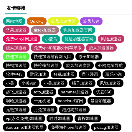
友情链接
网站地图
QuickQ
旋风加速度器
旋风加速
坚果加速器
tiktok加速器
狗急加速器官网
免费vqn外网加速
小蓝鸟
优途加速器官网
风驰加速器
旋风加速器
免费vps加速器外网苹果版
旋风加速度器
快连加速器
快连加速器官网入口
原子加速器
快鸭加速器
快柠檬加速器
旋风加速度器
外网网址导航
软件中心
雷霆加速
狂飙加速器
哔咔漫画
瑞乐小说
小美
小美vpn
小美加速器
橘子加速器
风驰加速器
起飞加速器
toto加速器
hammer加速器
优云666
啊哈加速器
一元机场
baacloud官网
暴雪加速器
元链加速器
月兔加速器
泡泡狗加速器
vp(永久免费)加速器
哇哇加速器
青柠加速器
ikuuu.me加速器官网
免费海外pvn加速器
picacg加速器