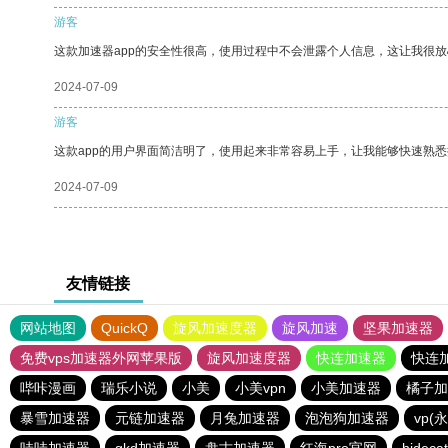
游客
这款加速器app的安全性很高，使用过程中不会泄露个人信息，这让我很
2024-07-09
游客
这款app的用户界面简洁明了，使用起来非常容易上手，让我能够快速熟悉
2024-07-09
友情链接
网站地图
QuickQ
旋风加速度器
旋风加速
坚果加速器
免费vps加速器外网苹果版
旋风加速度器
快连加速器
快连
哔咔漫画
瑞乐小说
小美
小美vpn
小美加速器
橘子加
暴雪加速器
元链加速器
月兔加速器
泡泡狗加速器
vp(
哇哇加速器
gkd加速器
盘古加速器
红海pro官网
hidecat