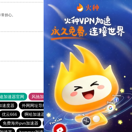
非常担心。
支持
[0]
反对
[0]
支持
[0]
反对
[0]
途加速器官网
风驰加速器
旋风加速器
加速度器
外网网址导航
软件中心
雷霆加速
狂飙加速器
优云666
啊哈加速器
一元机场
baacloud官网
免费海外pvn加速器
picacg加速器
一元机场
西柚加速器
加速器
hammer加速器
bluelayer加速器
番石榴加速器