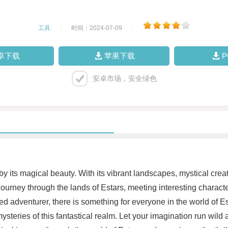
工具
|
时间：2024-07-09
|
卓下载
苹果下载
安卓市场，安全绿色
by its magical beauty. With its vibrant landscapes, mystical crea
 journey through the lands of Estars, meeting interesting charac
 adventurer, there is something for everyone in the world of Es
steries of this fantastical realm. Let your imagination run wild