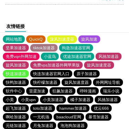
友情链接
网站地图
QuickQ
旋风加速度器
旋风加速
坚果加速器
tiktok加速器
狗急加速器官网
免费vqn外网加速
小蓝鸟
优途加速器官网
风驰加速器
旋风加速器
免费vps加速器外网苹果版
旋风加速度器
快连加速器
快连加速器官网入口
原子加速器
快鸭加速器
快柠檬加速器
旋风加速度器
外网网址导航
软件中心
雷霆加速
狂飙加速器
哔咔漫画
瑞乐小说
小美
小美vpn
小美加速器
橘子加速器
风驰加速器
起飞加速器
toto加速器
hammer加速器
优云666
啊哈加速器
一元机场
baacloud官网
暴雪加速器
元链加速器
月兔加速器
泡泡狗加速器