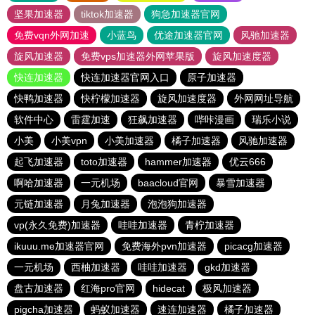
坚果加速器
tiktok加速器
狗急加速器官网
免费vqn外网加速
小蓝鸟
优途加速器官网
风驰加速器
旋风加速器
免费vps加速器外网苹果版
旋风加速度器
快连加速器
快连加速器官网入口
原子加速器
快鸭加速器
快柠檬加速器
旋风加速度器
外网网址导航
软件中心
雷霆加速
狂飙加速器
哔咔漫画
瑞乐小说
小美
小美vpn
小美加速器
橘子加速器
风驰加速器
起飞加速器
toto加速器
hammer加速器
优云666
啊哈加速器
一元机场
baacloud官网
暴雪加速器
元链加速器
月兔加速器
泡泡狗加速器
vp(永久免费)加速器
哇哇加速器
青柠加速器
ikuuu.me加速器官网
免费海外pvn加速器
picacg加速器
一元机场
西柚加速器
哇哇加速器
gkd加速器
盘古加速器
红海pro官网
hidecat
极风加速器
pigcha加速器
蚂蚁加速器
速连加速器
橘子加速器