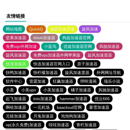
友情链接
网站地图
QuickQ
旋风加速度器
旋风加速
坚果加速器
tiktok加速器
狗急加速器官网
免费vqn外网加速
小蓝鸟
优途加速器官网
风驰加速器
旋风加速器
免费vps加速器外网苹果版
旋风加速度器
快连加速器
快连加速器官网入口
原子加速器
快鸭加速器
快柠檬加速器
旋风加速度器
外网网址导航
软件中心
雷霆加速
狂飙加速器
哔咔漫画
瑞乐小说
小美
小美vpn
小美加速器
橘子加速器
风驰加速器
起飞加速器
toto加速器
hammer加速器
优云666
啊哈加速器
一元机场
baacloud官网
暴雪加速器
元链加速器
月兔加速器
泡泡狗加速器
vp(永久免费)加速器
哇哇加速器
青柠加速器