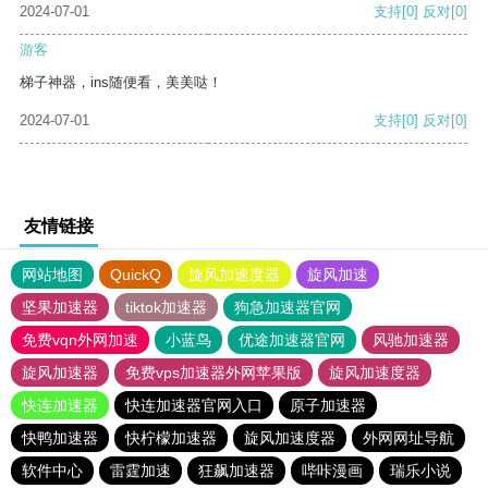
2024-07-01
支持
[0]
反对
[0]
游客
梯子神器，ins随便看，美美哒！
2024-07-01
支持
[0]
反对
[0]
友情链接
网站地图
QuickQ
旋风加速度器
旋风加速
坚果加速器
tiktok加速器
狗急加速器官网
免费vqn外网加速
小蓝鸟
优途加速器官网
风驰加速器
旋风加速器
免费vps加速器外网苹果版
旋风加速度器
快连加速器
快连加速器官网入口
原子加速器
快鸭加速器
快柠檬加速器
旋风加速度器
外网网址导航
软件中心
雷霆加速
狂飙加速器
哔咔漫画
瑞乐小说