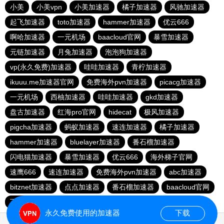
小美
小美vpn
小美加速器
橘子加速器
风驰加速器
起飞加速器
toto加速器
hammer加速器
优云666
啊哈加速器
一元机场
baacloud官网
暴雪加速器
元链加速器
月兔加速器
泡泡狗加速器
vp(永久免费)加速器
哇哇加速器
青柠加速器
ikuuu.me加速器官网
免费海外pvn加速器
picacg加速器
一元机场
西柚加速器
哇哇加速器
gkd加速器
盘古加速器
红海pro官网
hidecat
极风加速器
pigcha加速器
蚂蚁加速器
速连加速器
橘子加速器
hammer加速器
bluelayer加速器
番石榴加速器
闪电猫加速器
暴雪加速器
优云666
海外梯子官网
速鹰666
速连加速器
免费海外pvn加速器
abc加速器
bitznet加速器
点点加速器
番石榴加速器
baacloud官网
飞兔加速器
海鸥加速器
永久免费使用的加速器
下载