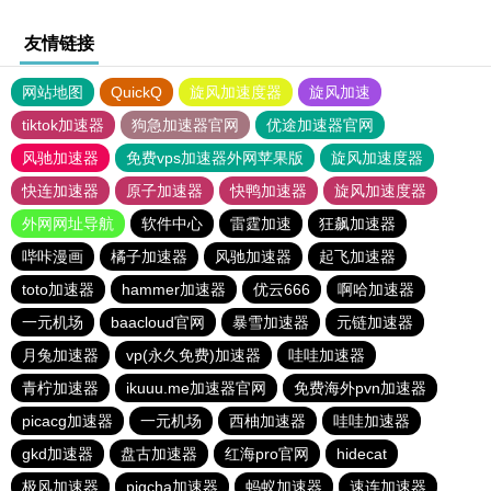
友情链接
网站地图
QuickQ
旋风加速度器
旋风加速
tiktok加速器
狗急加速器官网
优途加速器官网
风驰加速器
免费vps加速器外网苹果版
旋风加速度器
快连加速器
原子加速器
快鸭加速器
旋风加速度器
外网网址导航
软件中心
雷霆加速
狂飙加速器
哔咔漫画
橘子加速器
风驰加速器
起飞加速器
toto加速器
hammer加速器
优云666
啊哈加速器
一元机场
baacloud官网
暴雪加速器
元链加速器
月兔加速器
vp(永久免费)加速器
哇哇加速器
青柠加速器
ikuuu.me加速器官网
免费海外pvn加速器
picacg加速器
一元机场
西柚加速器
哇哇加速器
gkd加速器
盘古加速器
红海pro官网
hidecat
极风加速器
pigcha加速器
蚂蚁加速器
速连加速器