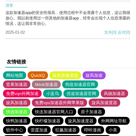
游客
这款加速器app的安全性很高，使用过程中不会泄露个人信息，这让我很
放心。我以前使用过一些其他的加速器app，经常会出现个人信息泄露的
情况，这让我非常担心。
2025-01-02
支持
[0]
反对
[0]
友情链接
网站地图
QuickQ
旋风加速度器
旋风加速
坚果加速器
tiktok加速器
狗急加速器官网
免费vqn外网加速
小蓝鸟
优途加速器官网
风驰加速器
旋风加速器
免费vps加速器外网苹果版
旋风加速度器
快连加速器
快连加速器官网入口
原子加速器
快鸭加速器
快柠檬加速器
旋风加速度器
外网网址导航
软件中心
雷霆加速
狂飙加速器
哔咔漫画
小美