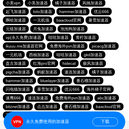
小美vpn
小美加速器
橘子加速器
风驰加速器
起飞加速器
toto加速器
hammer加速器
优云666
啊哈加速器
一元机场
baacloud官网
暴雪加速器
元链加速器
月兔加速器
泡泡狗加速器
vp(永久免费)加速器
哇哇加速器
青柠加速器
ikuuu.me加速器官网
免费海外pvn加速器
picacg加速器
一元机场
西柚加速器
哇哇加速器
gkd加速器
盘古加速器
红海pro官网
hidecat
极风加速器
pigcha加速器
蚂蚁加速器
速连加速器
橘子加速器
hammer加速器
bluelayer加速器
番石榴加速器
闪电猫加速器
暴雪加速器
优云666
海外梯子官网
速鹰666
速连加速器
免费海外pvn加速器
abc加速器
bitznet加速器
点点加速器
番石榴加速器
baacloud官网
飞兔加速器
海鸥加速器
永久免费使用的加速器
下载