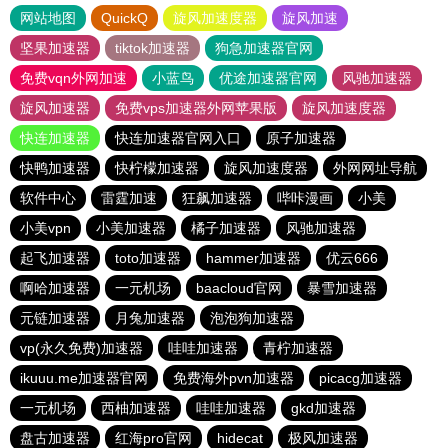
网站地图
QuickQ
旋风加速度器
旋风加速
坚果加速器
tiktok加速器
狗急加速器官网
免费vqn外网加速
小蓝鸟
优途加速器官网
风驰加速器
旋风加速器
免费vps加速器外网苹果版
旋风加速度器
快连加速器
快连加速器官网入口
原子加速器
快鸭加速器
快柠檬加速器
旋风加速度器
外网网址导航
软件中心
雷霆加速
狂飙加速器
哔咔漫画
小美
小美vpn
小美加速器
橘子加速器
风驰加速器
起飞加速器
toto加速器
hammer加速器
优云666
啊哈加速器
一元机场
baacloud官网
暴雪加速器
元链加速器
月兔加速器
泡泡狗加速器
vp(永久免费)加速器
哇哇加速器
青柠加速器
ikuuu.me加速器官网
免费海外pvn加速器
picacg加速器
一元机场
西柚加速器
哇哇加速器
gkd加速器
盘古加速器
红海pro官网
hidecat
极风加速器