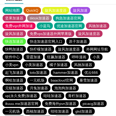
网站地图
QuickQ
旋风加速度器
旋风加速
坚果加速器
tiktok加速器
狗急加速器官网
免费vqn外网加速
小蓝鸟
优途加速器官网
风驰加速器
旋风加速器
免费vps加速器外网苹果版
旋风加速度器
快连加速器
快连加速器官网入口
原子加速器
快鸭加速器
快柠檬加速器
旋风加速度器
外网网址导航
软件中心
雷霆加速
狂飙加速器
哔咔漫画
小美
小美vpn
小美加速器
橘子加速器
风驰加速器
起飞加速器
toto加速器
hammer加速器
优云666
啊哈加速器
一元机场
baacloud官网
暴雪加速器
元链加速器
月兔加速器
泡泡狗加速器
vp(永久免费)加速器
哇哇加速器
青柠加速器
ikuuu.me加速器官网
免费海外pvn加速器
picacg加速器
一元机场
西柚加速器
哇哇加速器
gkd加速器