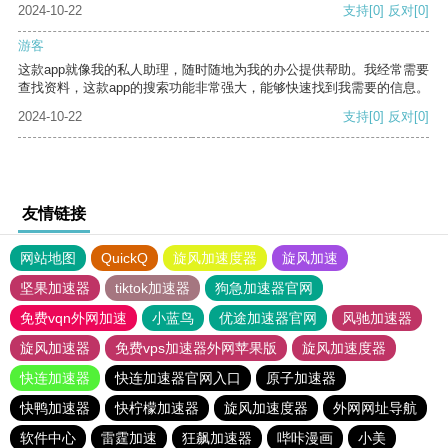
2024-10-22
支持
[0]
反对
[0]
游客
这款app就像我的私人助理，随时随地为我的办公提供帮助。我经常需要
查找资料，这款app的搜索功能非常强大，能够快速找到我需要的信息。
2024-10-22
支持
[0]
反对
[0]
友情链接
网站地图
QuickQ
旋风加速度器
旋风加速
坚果加速器
tiktok加速器
狗急加速器官网
免费vqn外网加速
小蓝鸟
优途加速器官网
风驰加速器
旋风加速器
免费vps加速器外网苹果版
旋风加速度器
快连加速器
快连加速器官网入口
原子加速器
快鸭加速器
快柠檬加速器
旋风加速度器
外网网址导航
软件中心
雷霆加速
狂飙加速器
哔咔漫画
小美