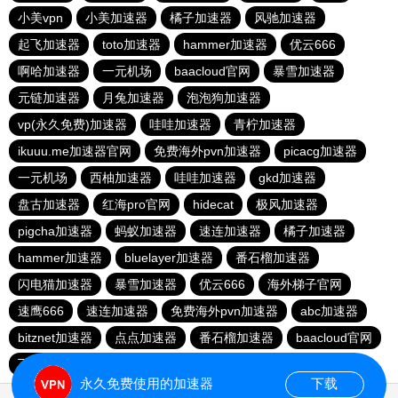
小美vpn
小美加速器
橘子加速器
风驰加速器
起飞加速器
toto加速器
hammer加速器
优云666
啊哈加速器
一元机场
baacloud官网
暴雪加速器
元链加速器
月兔加速器
泡泡狗加速器
vp(永久免费)加速器
哇哇加速器
青柠加速器
ikuuu.me加速器官网
免费海外pvn加速器
picacg加速器
一元机场
西柚加速器
哇哇加速器
gkd加速器
盘古加速器
红海pro官网
hidecat
极风加速器
pigcha加速器
蚂蚁加速器
速连加速器
橘子加速器
hammer加速器
bluelayer加速器
番石榴加速器
闪电猫加速器
暴雪加速器
优云666
海外梯子官网
速鹰666
速连加速器
免费海外pvn加速器
abc加速器
bitznet加速器
点点加速器
番石榴加速器
baacloud官网
飞兔加速器
海鸥加速器
永久免费使用的加速器
下载