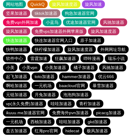
网站地图
QuickQ
旋风加速度器
旋风加速
坚果加速器
tiktok加速器
狗急加速器官网
免费vqn外网加速
小蓝鸟
优途加速器官网
风驰加速器
旋风加速器
免费vps加速器外网苹果版
旋风加速度器
快连加速器
快连加速器官网入口
原子加速器
快鸭加速器
快柠檬加速器
旋风加速度器
外网网址导航
软件中心
雷霆加速
狂飙加速器
哔咔漫画
瑞乐小说
小美
小美vpn
小美加速器
橘子加速器
风驰加速器
起飞加速器
toto加速器
hammer加速器
优云666
啊哈加速器
一元机场
baacloud官网
暴雪加速器
元链加速器
月兔加速器
泡泡狗加速器
vp(永久免费)加速器
哇哇加速器
青柠加速器
ikuuu.me加速器官网
免费海外pvn加速器
picacg加速器
一元机场
西柚加速器
哇哇加速器
gkd加速器
盘古加速器
红海pro官网
hidecat
极风加速器