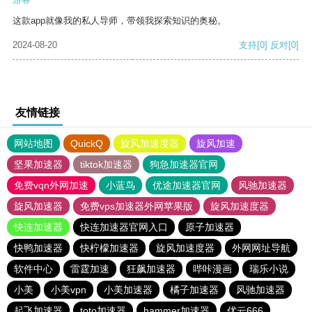
这款app就像我的私人导师，带领我探索知识的奥秘。
2024-08-20
支持
[0]
反对
[0]
友情链接
网站地图
QuickQ
旋风加速度器
旋风加速
坚果加速器
tiktok加速器
狗急加速器官网
免费vqn外网加速
小蓝鸟
优途加速器官网
风驰加速器
旋风加速器
免费vps加速器外网苹果版
旋风加速度器
快连加速器
快连加速器官网入口
原子加速器
快鸭加速器
快柠檬加速器
旋风加速度器
外网网址导航
软件中心
雷霆加速
狂飙加速器
哔咔漫画
瑞乐小说
小美
小美vpn
小美加速器
橘子加速器
风驰加速器
起飞加速器
toto加速器
hammer加速器
优云666