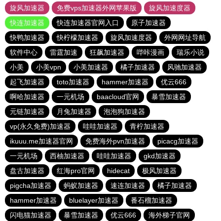
旋风加速器
免费vps加速器外网苹果版
旋风加速度器
快连加速器
快连加速器官网入口
原子加速器
快鸭加速器
快柠檬加速器
旋风加速度器
外网网址导航
软件中心
雷霆加速
狂飙加速器
哔咔漫画
瑞乐小说
小美
小美vpn
小美加速器
橘子加速器
风驰加速器
起飞加速器
toto加速器
hammer加速器
优云666
啊哈加速器
一元机场
baacloud官网
暴雪加速器
元链加速器
月兔加速器
泡泡狗加速器
vp(永久免费)加速器
哇哇加速器
青柠加速器
ikuuu.me加速器官网
免费海外pvn加速器
picacg加速器
一元机场
西柚加速器
哇哇加速器
gkd加速器
盘古加速器
红海pro官网
hidecat
极风加速器
pigcha加速器
蚂蚁加速器
速连加速器
橘子加速器
hammer加速器
bluelayer加速器
番石榴加速器
闪电猫加速器
暴雪加速器
优云666
海外梯子官网