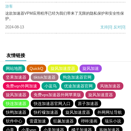
游客
这款加速器VPM应用程序已经为我们带来了无限的隐私保护和安全性保
护。
2024-08-13
支持
[0]
反对
[0]
友情链接
网站地图
QuickQ
旋风加速度器
旋风加速
坚果加速器
tiktok加速器
狗急加速器官网
免费vqn外网加速
小蓝鸟
优途加速器官网
风驰加速器
旋风加速器
免费vps加速器外网苹果版
旋风加速度器
快连加速器
快连加速器官网入口
原子加速器
快鸭加速器
快柠檬加速器
旋风加速度器
外网网址导航
软件中心
雷霆加速
狂飙加速器
哔咔漫画
瑞乐小说
小美
小美vpn
小美加速器
橘子加速器
风驰加速器