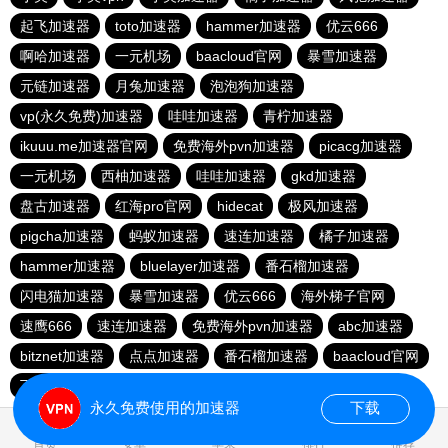
起飞加速器
toto加速器
hammer加速器
优云666
啊哈加速器
一元机场
baacloud官网
暴雪加速器
元链加速器
月兔加速器
泡泡狗加速器
vp(永久免费)加速器
哇哇加速器
青柠加速器
ikuuu.me加速器官网
免费海外pvn加速器
picacg加速器
一元机场
西柚加速器
哇哇加速器
gkd加速器
盘古加速器
红海pro官网
hidecat
极风加速器
pigcha加速器
蚂蚁加速器
速连加速器
橘子加速器
hammer加速器
bluelayer加速器
番石榴加速器
闪电猫加速器
暴雪加速器
优云666
海外梯子官网
速鹰666
速连加速器
免费海外pvn加速器
abc加速器
bitznet加速器
点点加速器
番石榴加速器
baacloud官网
飞兔加速器
海鸥加速器
永久免费使用的加速器
下载
0.021714s
首页
安卓
苹果
排行
推荐