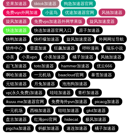
坚果加速器
tiktok加速器
狗急加速器官网
免费vqn外网加速
小蓝鸟
优途加速器官网
风驰加速器
旋风加速器
免费vps加速器外网苹果版
旋风加速度器
快连加速器
快连加速器官网入口
原子加速器
快鸭加速器
快柠檬加速器
旋风加速度器
外网网址导航
软件中心
雷霆加速
狂飙加速器
哔咔漫画
瑞乐小说
小美
小美vpn
小美加速器
橘子加速器
风驰加速器
起飞加速器
toto加速器
hammer加速器
优云666
啊哈加速器
一元机场
baacloud官网
暴雪加速器
元链加速器
月兔加速器
泡泡狗加速器
vp(永久免费)加速器
哇哇加速器
青柠加速器
ikuuu.me加速器官网
免费海外pvn加速器
picacg加速器
一元机场
西柚加速器
哇哇加速器
gkd加速器
盘古加速器
红海pro官网
hidecat
极风加速器
pigcha加速器
蚂蚁加速器
速连加速器
橘子加速器