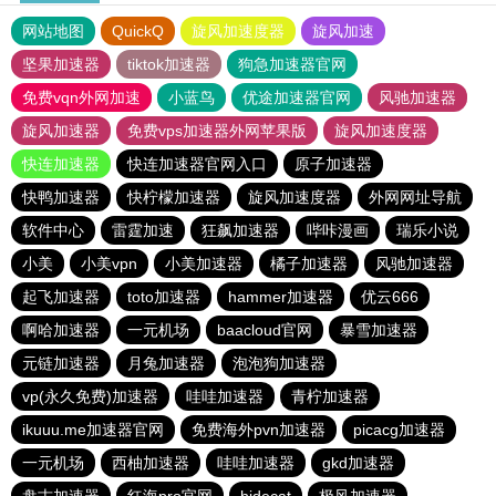
网站地图
QuickQ
旋风加速度器
旋风加速
坚果加速器
tiktok加速器
狗急加速器官网
免费vqn外网加速
小蓝鸟
优途加速器官网
风驰加速器
旋风加速器
免费vps加速器外网苹果版
旋风加速度器
快连加速器
快连加速器官网入口
原子加速器
快鸭加速器
快柠檬加速器
旋风加速度器
外网网址导航
软件中心
雷霆加速
狂飙加速器
哔咔漫画
瑞乐小说
小美
小美vpn
小美加速器
橘子加速器
风驰加速器
起飞加速器
toto加速器
hammer加速器
优云666
啊哈加速器
一元机场
baacloud官网
暴雪加速器
元链加速器
月兔加速器
泡泡狗加速器
vp(永久免费)加速器
哇哇加速器
青柠加速器
ikuuu.me加速器官网
免费海外pvn加速器
picacg加速器
一元机场
西柚加速器
哇哇加速器
gkd加速器