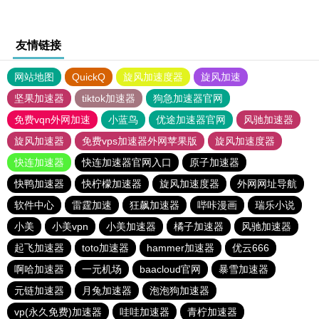
友情链接
网站地图
QuickQ
旋风加速度器
旋风加速
坚果加速器
tiktok加速器
狗急加速器官网
免费vqn外网加速
小蓝鸟
优途加速器官网
风驰加速器
旋风加速器
免费vps加速器外网苹果版
旋风加速度器
快连加速器
快连加速器官网入口
原子加速器
快鸭加速器
快柠檬加速器
旋风加速度器
外网网址导航
软件中心
雷霆加速
狂飙加速器
哔咔漫画
瑞乐小说
小美
小美vpn
小美加速器
橘子加速器
风驰加速器
起飞加速器
toto加速器
hammer加速器
优云666
啊哈加速器
一元机场
baacloud官网
暴雪加速器
元链加速器
月兔加速器
泡泡狗加速器
vp(永久免费)加速器
哇哇加速器
青柠加速器