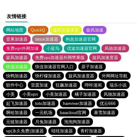
友情链接
网站地图
QuickQ
旋风加速度器
旋风加速
坚果加速器
tiktok加速器
狗急加速器官网
免费vqn外网加速
小蓝鸟
优途加速器官网
风驰加速器
旋风加速器
免费vps加速器外网苹果版
旋风加速度器
快连加速器
快连加速器官网入口
原子加速器
快鸭加速器
快柠檬加速器
旋风加速度器
外网网址导航
软件中心
雷霆加速
狂飙加速器
哔咔漫画
瑞乐小说
小美
小美vpn
小美加速器
橘子加速器
风驰加速器
起飞加速器
toto加速器
hammer加速器
优云666
啊哈加速器
一元机场
baacloud官网
暴雪加速器
元链加速器
月兔加速器
泡泡狗加速器
vp(永久免费)加速器
哇哇加速器
青柠加速器