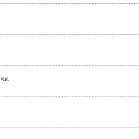
有玩腻。
。