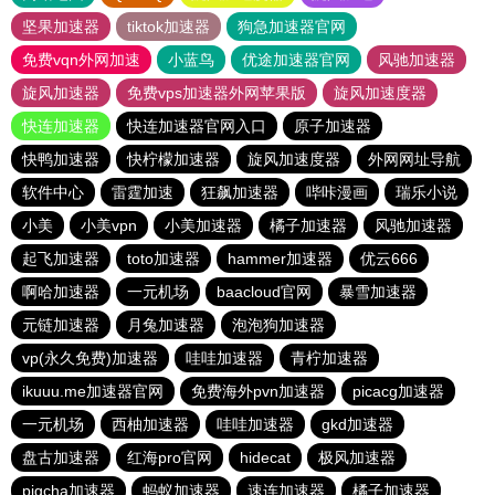
坚果加速器
tiktok加速器
狗急加速器官网
免费vqn外网加速
小蓝鸟
优途加速器官网
风驰加速器
旋风加速器
免费vps加速器外网苹果版
旋风加速度器
快连加速器
快连加速器官网入口
原子加速器
快鸭加速器
快柠檬加速器
旋风加速度器
外网网址导航
软件中心
雷霆加速
狂飙加速器
哔咔漫画
瑞乐小说
小美
小美vpn
小美加速器
橘子加速器
风驰加速器
起飞加速器
toto加速器
hammer加速器
优云666
啊哈加速器
一元机场
baacloud官网
暴雪加速器
元链加速器
月兔加速器
泡泡狗加速器
vp(永久免费)加速器
哇哇加速器
青柠加速器
ikuuu.me加速器官网
免费海外pvn加速器
picacg加速器
一元机场
西柚加速器
哇哇加速器
gkd加速器
盘古加速器
红海pro官网
hidecat
极风加速器
pigcha加速器
蚂蚁加速器
速连加速器
橘子加速器