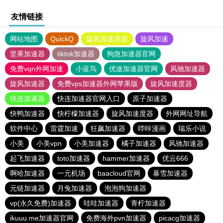
友情链接
网站地图
QuickQ
旋风加速度器
旋风加速
坚果加速器
tiktok加速器
狗急加速器官网
免费vqn外网加速
小蓝鸟
优途加速器官网
风驰加速器
旋风加速器
免费vps加速器外网苹果版
旋风加速度器
快连加速器
快连加速器官网入口
原子加速器
快鸭加速器
快柠檬加速器
旋风加速度器
外网网址导航
软件中心
雷霆加速
狂飙加速器
哔咔漫画
瑞乐小说
小美
小美vpn
小美加速器
橘子加速器
风驰加速器
起飞加速器
toto加速器
hammer加速器
优云666
啊哈加速器
一元机场
baacloud官网
暴雪加速器
元链加速器
月兔加速器
泡泡狗加速器
vp(永久免费)加速器
哇哇加速器
青柠加速器
ikuuu.me加速器官网
免费海外pvn加速器
picacg加速器