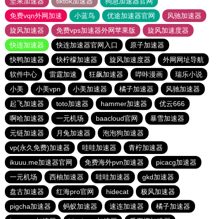
坚果加速器
tiktok加速器
狗急加速器官网
免费vqn外网加速
小蓝鸟
优途加速器官网
风驰加速器
旋风加速器
免费vps加速器外网苹果版
旋风加速度器
快连加速器
快连加速器官网入口
原子加速器
快鸭加速器
快柠檬加速器
旋风加速度器
外网网址导航
软件中心
雷霆加速
狂飙加速器
哔咔漫画
瑞乐小说
小美
小美vpn
小美加速器
橘子加速器
风驰加速器
起飞加速器
toto加速器
hammer加速器
优云666
啊哈加速器
一元机场
baacloud官网
暴雪加速器
元链加速器
月兔加速器
泡泡狗加速器
vp(永久免费)加速器
哇哇加速器
青柠加速器
ikuuu.me加速器官网
免费海外pvn加速器
picacg加速器
一元机场
西柚加速器
哇哇加速器
gkd加速器
盘古加速器
红海pro官网
hidecat
极风加速器
pigcha加速器
蚂蚁加速器
速连加速器
橘子加速器